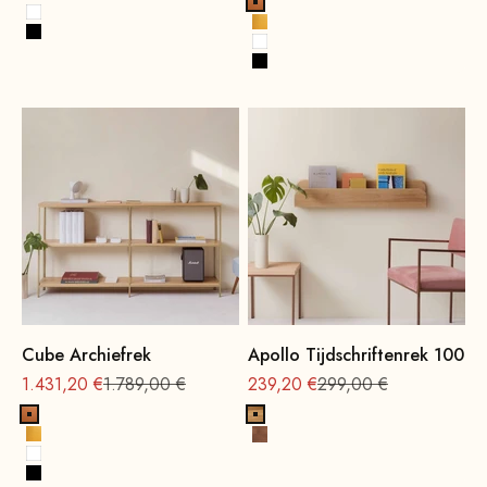
Goud
Koper
Wit
Goud
Zwart
Wit
Zwart
Cube Archiefrek
Apollo Tijdschriftenrek 100
Aanbieding vanaf
Normale
Aanbieding vanaf
Normale
1.431,20 €
1.789,00 €
239,20 €
299,00 €
Koper
Eikenhout, naturel
Goud
Beukenhout, notenhoutbeits
Wit
Zwart