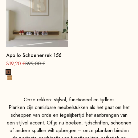
Apollo Schoenenrek 156
Aanbieding vanaf
Normale
319,20 €
399,00 €
Beukenhout, notenhoutbeits
Eikenhout, naturel
Onze rekken: stijlvol, functioneel en tijdloos
Planken zijn onmisbare meubelstukken als het gaat om het
scheppen van orde en tegelijkertijd het aanbrengen van
een stijlvol accent. Of je nu boeken, tijdschriften, schoenen
of andere spullen wilt opbergen – onze
planken
bieden