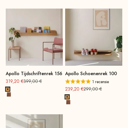
Apollo Tijdschriftenrek 156
Apollo Schoenenrek 100
Aanbieding vanaf
Normale
319,20 €
399,00 €
1 recensie
Aanbieding vanaf
Normale
239,20 €
299,00 €
Eikenhout, naturel
Beukenhout, notenhoutbeits
Eikenhout, naturel
Beukenhout, notenhoutbeits