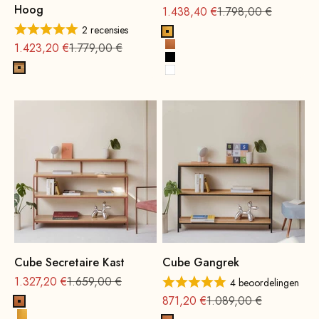
Hoog
Aanbieding
Normale
1.438,40 €
1.798,00 €
2 recensies
Goud
Aanbieding
Normale
1.423,20 €
1.779,00 €
Koper
Zwart
Eikenhout, naturel
Wit
Cube Secretaire Kast
Cube Gangrek
Aanbieding vanaf
Normale
1.327,20 €
1.659,00 €
4 beoordelingen
Aanbieding vanaf
Normale
871,20 €
1.089,00 €
Koper