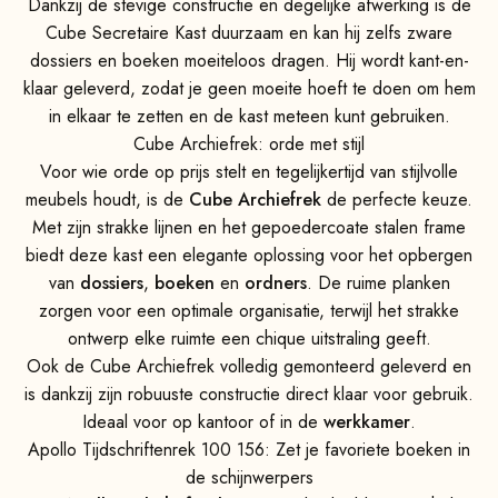
Dankzij de stevige constructie en degelijke afwerking is de
Cube Secretaire Kast duurzaam en kan hij zelfs zware
dossiers en boeken moeiteloos dragen. Hij wordt kant-en-
klaar geleverd, zodat je geen moeite hoeft te doen om hem
in elkaar te zetten en de kast meteen kunt gebruiken.
Cube Archiefrek: orde met stijl
Voor wie orde op prijs stelt en tegelijkertijd van stijlvolle
meubels houdt, is de
Cube Archiefrek
de perfecte keuze.
Met zijn strakke lijnen en het gepoedercoate stalen frame
biedt deze kast een elegante oplossing voor het opbergen
van
dossiers
,
boeken
en
ordners
. De ruime planken
zorgen voor een optimale organisatie, terwijl het strakke
ontwerp elke ruimte een chique uitstraling geeft.
Ook de Cube Archiefrek volledig gemonteerd geleverd en
is dankzij zijn robuuste constructie direct klaar voor gebruik.
Ideaal voor op kantoor of in de
werkkamer
.
Apollo Tijdschriftenrek 100 156: Zet je favoriete boeken in
de schijnwerpers