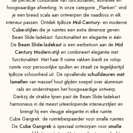
de perfecte combinatie van functionaliteit, esthetiek en
hoogwaardige afwerking. In onze categorie „Planken“ vind
je een breed scala aan ontwerpen die naadloos in elk
interieur passen. Ontdek tijdloze
Mid-Century-
en moderne
Cube-stijlen
die je ruimtes een extra dimensie geven.
Beam Slide-ladekast: functionaliteit en elegantie in één
De
Beam Slide-ladekast
is een eerbetoon aan de
Mid
Century Modern-stijl
en combineert elegantie met
functionaliteit. Met haar 8 ruime vakken biedt ze volop
ruimte voor persoonlijke spullen en straalt ze tegelijkertijd
tijdloze schoonheid uit. De opvallende
schuifdeuren met
lamellen
van massief hout glijden soepel over aluminium
rails en onderstrepen het hoogwaardige ontwerp.
Dankzij de strakke lijnen past de Beam Slide-ladekast
harmonieus in de meest uiteenlopende interieurstijlen en
brengt hij een vleugje elegantie in elke ruimte.
Cube Gangrek: de ruimtebespaarder voor smalle ruimtes
De
Cube Gangrek
is speciaal ontworpen voor
smalle