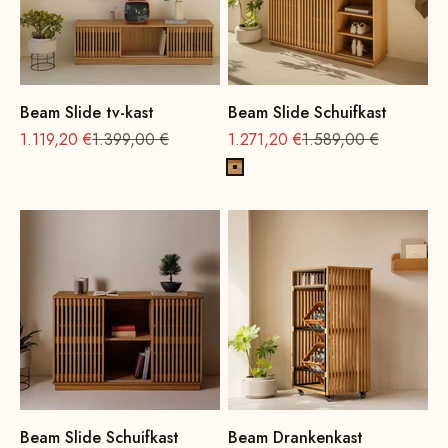
Beam Slide tv-kast
Beam Slide Schuifkast
Aanbieding
Normale
Aanbieding
Normale
1.119,20 €
1.399,00 €
1.271,20 €
1.589,00 €
Eikenhout, naturel
Beam Slide Schuifkast
Beam Drankenkast