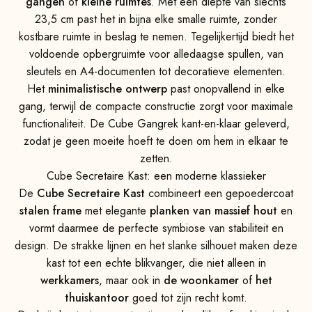
gangen
of
kleine ruimtes
. Met een diepte van slechts
23,5 cm past het in bijna elke smalle ruimte, zonder
kostbare ruimte in beslag te nemen. Tegelijkertijd biedt het
voldoende opbergruimte voor alledaagse spullen, van
sleutels en A4-documenten tot decoratieve elementen.
Het
minimalistische ontwerp
past onopvallend in elke
gang, terwijl de compacte constructie zorgt voor maximale
functionaliteit. De Cube Gangrek kant-en-klaar geleverd,
zodat je geen moeite hoeft te doen om hem in elkaar te
zetten.
Cube Secretaire Kast: een moderne klassieker
De
Cube Secretaire Kast
combineert een gepoedercoat
stalen frame
met elegante
planken van massief hout
en
vormt daarmee de perfecte symbiose van stabiliteit en
design. De strakke lijnen en het slanke silhouet maken deze
kast tot een echte blikvanger, die niet alleen in
werkkamers
, maar ook in
de woonkamer
of
het
thuiskantoor
goed tot zijn recht komt.