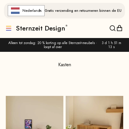
Naar de inhoud gaan
Nederlands
Gratis verzending en retourneren binnen de EU
Sternzeit Design
Vertaling ontbreekt: de.header.general.menu
Vertalin
Verta
Alleen tot zondag: 20 % korting op alle Sternzeit-meubels ·
3 d 1 h 51 m
loopt af over
12 s
Kasten