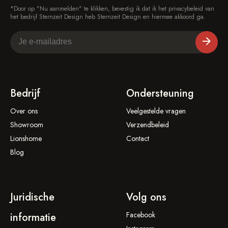
*Door op "Nu aanmelden" te klikken, bevestig ik dat ik het privacybeleid van
het bedrijf Sternzeit Design heb Sternzeit Design en hiermee akkoord ga.
Bedrijf
Ondersteuning
Over ons
Veelgestelde vragen
Showroom
Verzendbeleid
Lionshome
Contact
Blog
Juridische
Volg ons
Facebook
informatie