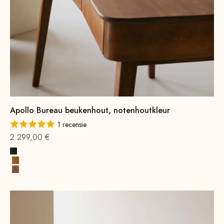
Apollo Bureau beukenhout, notenhoutkleur
1 recensie
Aanbieding vanaf
2.299,00 €
Zwart
Cognac Premium
Beukenhout, notenhoutbeits