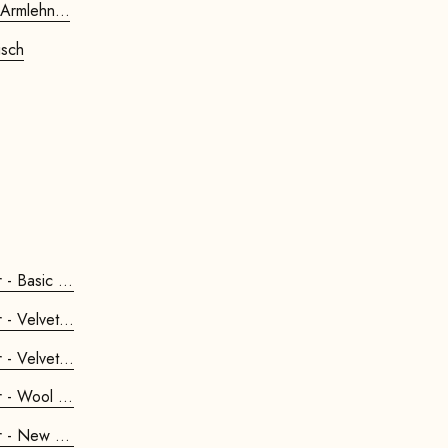
 Armlehn...
isch
- Basic L...
- Velvet ...
- Velvet ...
- Wool Li...
- New Lif...