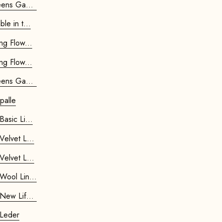
eens Gamb...
le in t...
ng Flow...
ng Flow...
eens Gamb...
epalle
asic Li...
Velvet L...
Velvet L...
Wool Lin...
New Life...
 Leder