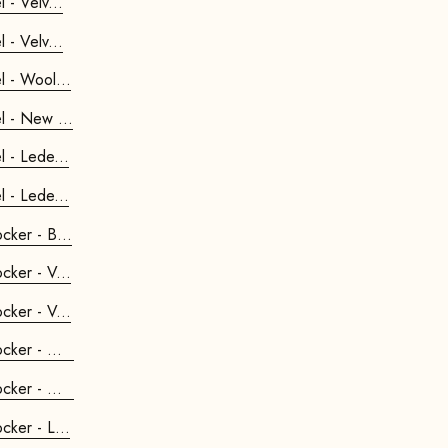
 - Velv...
 - Velv...
l - Wool...
l - New ...
l - Lede...
l - Lede...
cker - B...
cker - V...
cker - V...
cker - W...
cker - N...
cker - L...