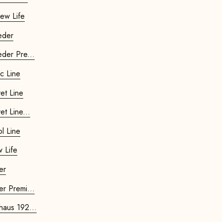
New Life
eder
eder Pre...
ic Line
vet Line
et Line...
l Line
w Life
er
er Premi...
haus 192...