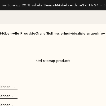
 bis Sonntag: 20 % auf alle Sternzeit-Möbel · endet in
3 d 1 h 24 m 2
Möbel
Alle Produkte
Gratis Stoffmuster
Individualisierungen
Info
html sitemap products
ehnen - ...
ehnen - ...
ehnen - ...