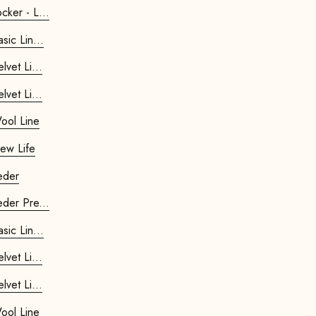
cker - L...
sic Lin...
lvet Li...
lvet Li...
Wool Line
New Life
eder
eder Pre...
sic Lin...
lvet Li...
lvet Li...
Wool Line