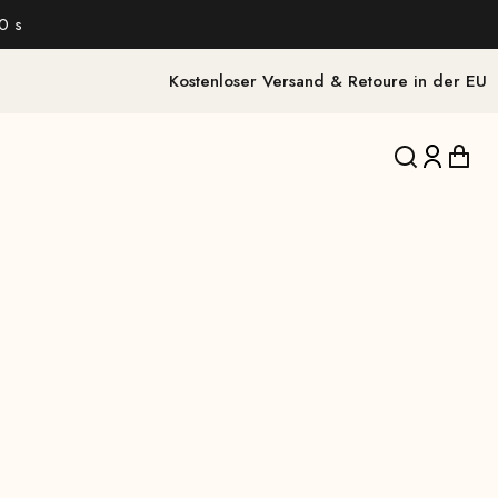
9 s
Kostenloser Versand & Retoure in der EU
Translation 
Translat
Trans