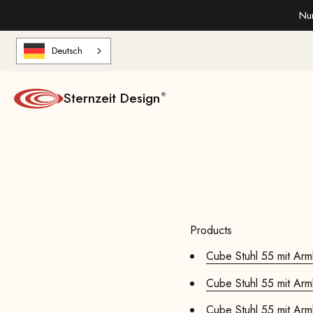
Zum Inhalt springen
Nur
Deutsch
Sternzeit Design
Products
Cube Stuhl 55 mit Arml
Cube Stuhl 55 mit Arml
Cube Stuhl 55 mit Arml