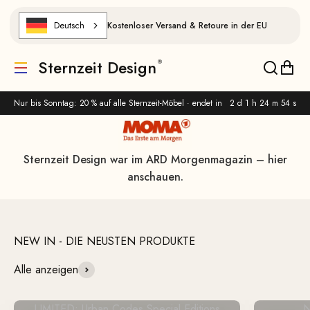
Zum Inhalt springen
Deutsch
Kostenloser Versand & Retoure in der EU
handgefertigt & zeitlos.
Sternzeit Design
Translation missing: de.header.general.menu
Translat
Trans
Alle Produkte ansehen
Nur bis Sonntag: 20 % auf alle Sternzeit-Möbel · endet in
2 d 1 h 24 m 53 s
Sternzeit Design war im ARD Morgenmagazin – hier
anschauen.
Alle anzeigen
LIMITED: Urban Codes Special Editions
N