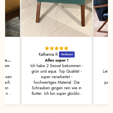
Katharina R.
wunderschön und bequem zugleich, mit grossem Anspruch an Qualiät
Alles super !
W
allem
Ich habe 2 Sessel bekommen -
Al
er
grün und aqua. Top Qualität -
Liefe
, Lesen
super verarbeitet -
Wu
infach
hochwertiges Material. Die
pass
enden
Schrauben gingen rein wie in
uch nur
Butter. Ich bin super glücklich
en
und freue mich sehr.
einen
Empfehlung an Freunde und
nd sind
Bekannte auf jeden Fall 🤩