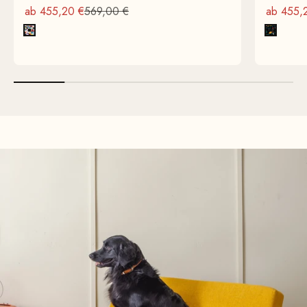
Angebot
Regulärer Preis
Angebot
ab 455,20 €
569,00 €
ab 455,
Bunt
Rumble 