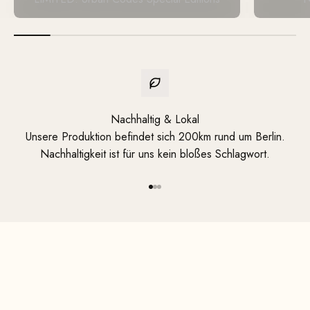
Nachhaltig & Lokal
Unsere Produktion befindet sich 200km rund um Berlin.
Nachhaltigkeit ist für uns kein bloßes Schlagwort.
Dein handgefertigtes, individuelles Design
Gehe zu Element 1
Gehe zu Element 2
Gehe zu Element 3
Jetzt entdecken