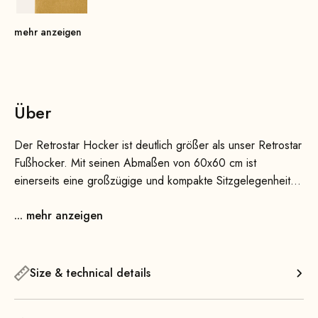
mehr anzeigen
Über
Der Retrostar Hocker ist deutlich größer als unser Retrostar
Fußhocker. Mit seinen Abmaßen von 60x60 cm ist
einerseits eine großzügige und kompakte Sitzgelegenheit
und andererseits die perfekte Ergänzung zum Retrostar 2er
... mehr anzeigen
oder 4er Sofa. Optional bieten wir noch eine praktische
Verbindungsmöglichkeit, um den Hocker mit den Sofas zu
verbinden - Füße hochlegen, fertig!
Size & technical details
Zeitlos, komfortabel und reduziertes Design sind die
wesentlichen Merkmale unseres Retrostar Hockers. Die