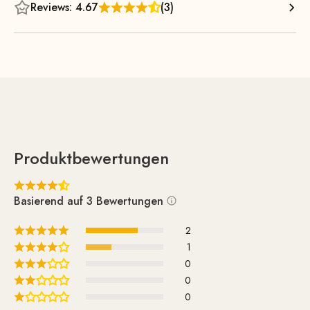
schönen Holzbeine aus massivem Holz werden in
Reviews: 4.67
(3)
aufwändiger Handarbeit gefertigt und anschließend gebeizt
und/oder klar lackiert. Das strapazierfähige Polster besitzt
eine langlebige Metallfederung und sorgt in der
Kombination mit dem hochwertigen Polsterschaum für
optimalen Komfort.
Produktbewertungen
Basierend auf 3 Bewertungen
2
1
0
0
0