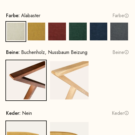
Farbe:
Alabaster
Farbe
Alabaster
Sonnengelb
Terrakotta
Opalgrün
Kobaltblau
Felseng
Beine:
Buchenholz, Nussbaum Beizung
Beine
Buchenholz, Nussbaum Beizung
Eichenholz, natur
Keder:
Nein
Keder