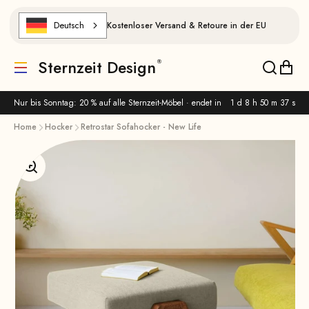
Zum Inhalt springen
Deutsch
Kostenloser Versand & Retoure in der EU
Sternzeit Design
Translation missing: de.header.general.menu
Translat
Trans
Nur bis Sonntag: 20 % auf alle Sternzeit-Möbel · endet in
1 d 8 h 50 m 36 s
Home
Hocker
Retrostar Sofahocker - New Life
Bild vergrößern