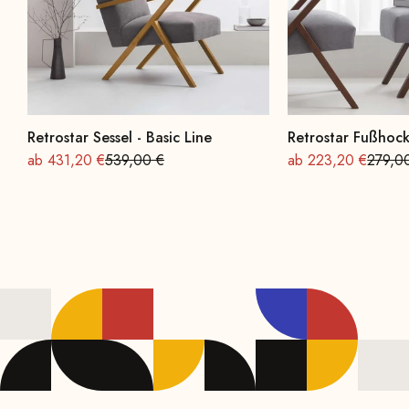
Retrostar Sessel - Basic Line
Retrostar Fußhock
Angebot
Regulärer Preis
Angebot
Regulä
ab 431,20 €
539,00 €
ab 223,20 €
279,0