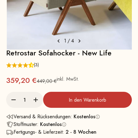
1
/
4
Retrostar Sofahocker - New Life
(3)
Angebot
359,20 €
inkl. MwSt.
449,00 €
Regulärer Preis
In den Warenkorb
Versand & Rücksendungen:
Kostenlos
Stoffmuster:
Kostenlos
Fertigungs- & Lieferzeit:
2 - 8 Wochen