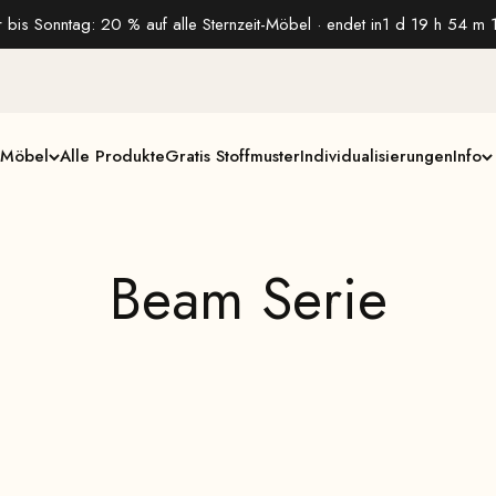
 bis Sonntag: 20 % auf alle Sternzeit-Möbel · endet in
1 d 19 h 54 m 
Möbel
Alle Produkte
Gratis Stoffmuster
Individualisierungen
Info