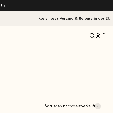
18 s
Kostenloser Versand & Retoure in der EU
Translation 
Translat
Trans
Sortieren nach:
meistverkauft