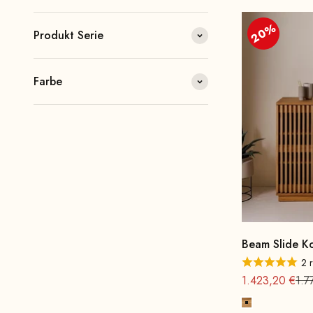
20%
Produkt Serie
Farbe
Beam Slide 
2 
Angebot
Reg
1.423,20 €
1.7
Eichenholz, n