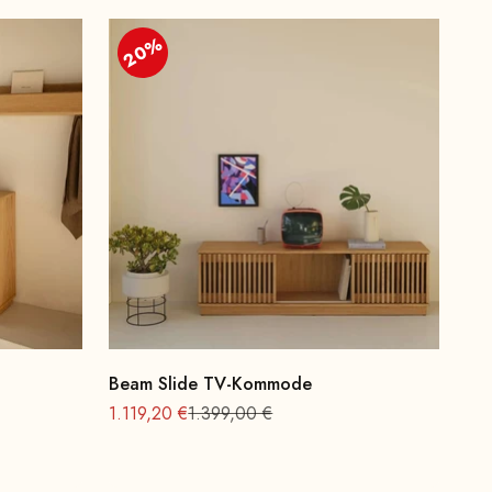
20%
Beam Slide TV-Kommode
Angebot
Regulärer Preis
1.119,20 €
1.399,00 €