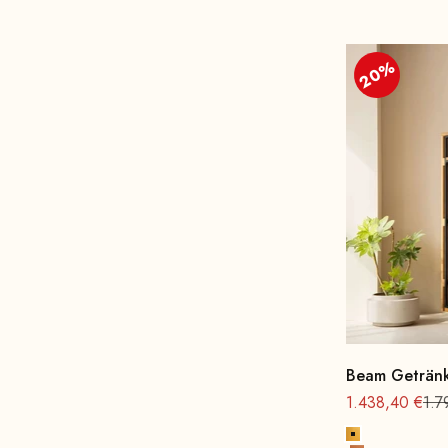
20%
Beam Getränk
Angebot
Reg
1.438,40 €
1.7
Gold