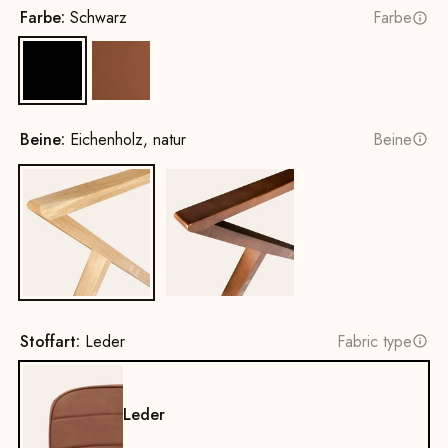
Farbe:
Schwarz
Farbe
Schwarz
Cognac
Beine:
Eichenholz, natur
Beine
Eichenholz, natur
Buchenholz, Nussbaum Beizun
Stoffart:
Leder
Fabric type
Leder