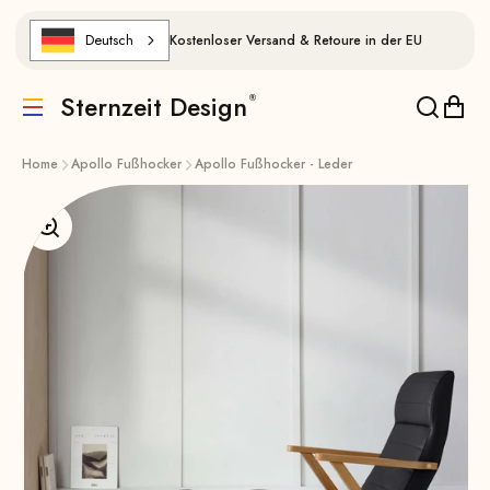
Zum Inhalt springen
Deutsch
Kostenloser Versand & Retoure in der EU
Sternzeit Design
Translation missing: de.header.general.menu
Translat
Trans
Home
Apollo Fußhocker
Apollo Fußhocker - Leder
Bild vergrößern