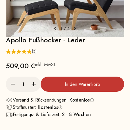
1
/
4
Apollo Fußhocker - Leder
(3)
Angebot
509,00 €
inkl. MwSt.
In den Warenkorb
Versand & Rücksendungen:
Kostenlos
Stoffmuster:
Kostenlos
Fertigungs- & Lieferzeit:
2 - 8 Wochen