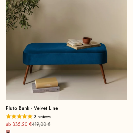
Pluto Bank - Velvet Line
3 reviews
Angebot
Regulärer Preis
ab 335,20 €
419,00 €