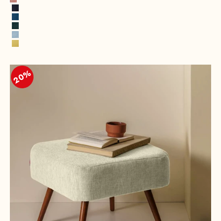
Rosa
Navyblau
Royalblau
Jägergrün
Eisblau
Zitronengelb
20%