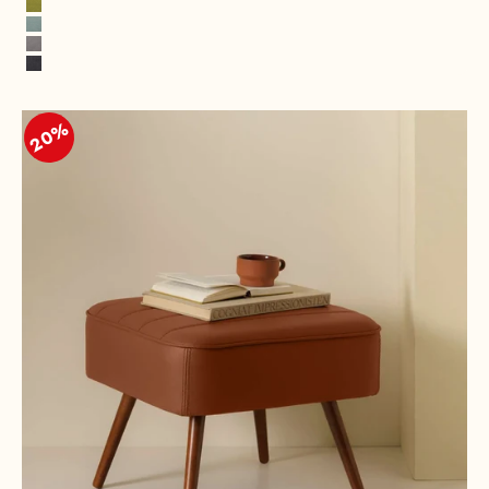
Senfgrün
Wassergrün
Grau
Dunkelgrau
20%