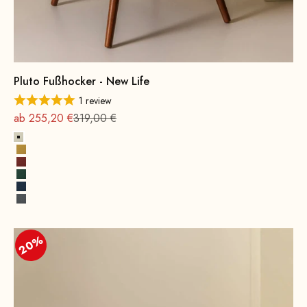
Pluto Fußhocker - New Life
1 review
Angebot
Regulärer Preis
ab 255,20 €
319,00 €
Alabaster
Sonnengelb
Terrakotta
Opalgrün
Kobaltblau
Felsengrau
20%