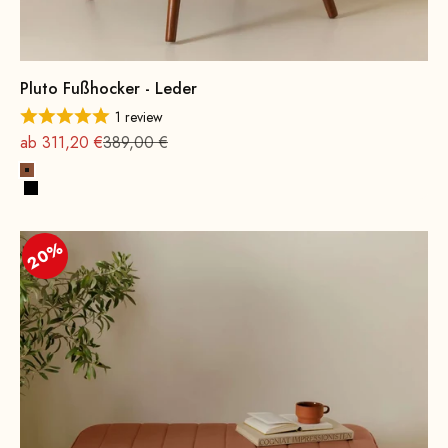
Pluto Fußhocker - Leder
1 review
Angebot
Regulärer Preis
ab 311,20 €
389,00 €
Cognac
Schwarz
20%