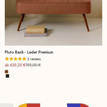
Pluto Bank - Leder Premium
3 reviews
Angebot
Regulärer Preis
ab 639,20 €
799,00 €
Cognac Premium
Schwarz Premium