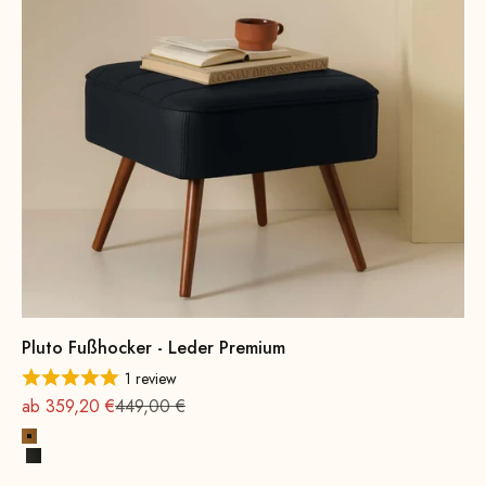
Pluto Fußhocker - Leder Premium
1 review
Angebot
Regulärer Preis
ab 359,20 €
449,00 €
Cognac Premium
Schwarz Premium