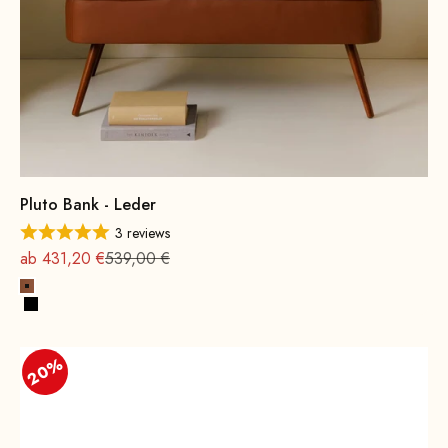
Pluto Bank - Leder
3 reviews
Angebot
Regulärer Preis
ab 431,20 €
539,00 €
Cognac
Schwarz
20%