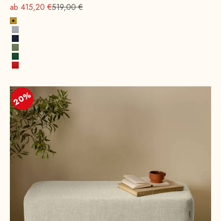
Angebot
Regulärer Preis
ab 415,20 €
519,00 €
Senfgelb
Steingrau
Tintenblau
Frühlingsgrün
Blattgrün
Feuerrot
20%