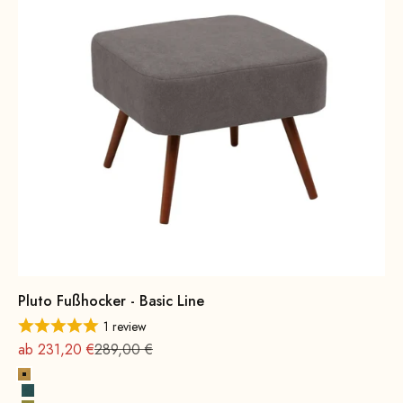
Pluto Fußhocker - Basic Line
1 review
Angebot
Regulärer Preis
ab 231,20 €
289,00 €
Gelb
Petrol