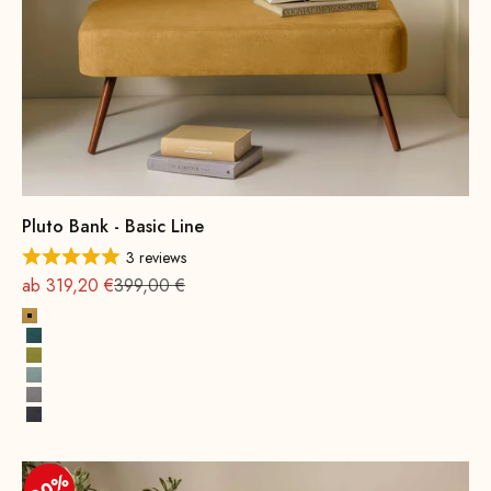
Pluto Bank - Basic Line
3 reviews
Angebot
Regulärer Preis
ab 319,20 €
399,00 €
Gelb
Petrol
Senfgrün
Wassergrün
Grau
Dunkelgrau
20%