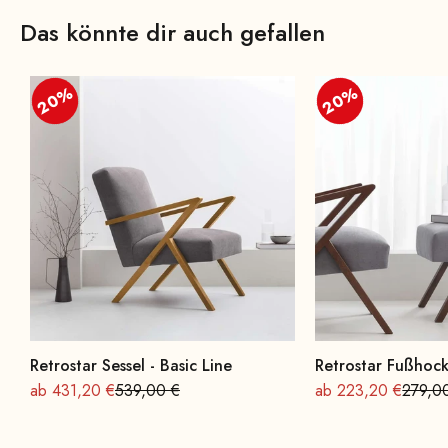
Das könnte dir auch gefallen
20%
20%
20%
20%
Retrostar Sessel - Basic Line
Retrostar Fußhock
Angebot
Regulärer Preis
Angebot
Regulä
ab 431,20 €
539,00 €
ab 223,20 €
279,0