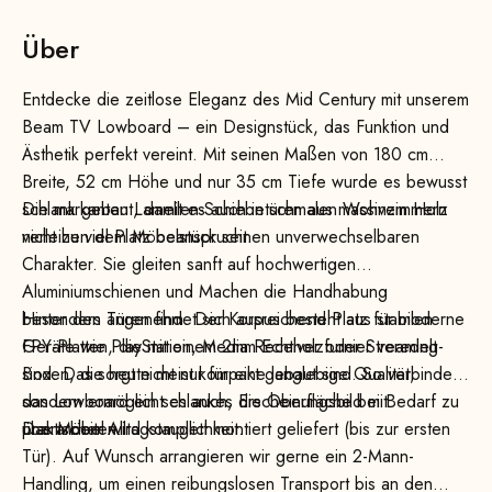
Über
Entdecke die zeitlose Eleganz des Mid Century mit unserem
Beam TV Lowboard – ein Designstück, das Funktion und
Ästhetik perfekt vereint. Mit seinen Maßen von 180 cm
Breite, 52 cm Höhe und nur 35 cm Tiefe wurde es bewusst
schlank gebaut, damit es auch in schmalen Wohnzimmern
Die markanten Lamellen-Schiebetüren aus massivem Holz
nicht zu viel Platz beansprucht.
verleihen dem Möbelstück seinen unverwechselbaren
Charakter. Sie gleiten sanft auf hochwertigen
Aluminiumschienen und Machen die Handhabung
besonders angenehm. Der Korpus besteht aus stabilen
Hinter den Türen findet sich ausreichend Platz für moderne
FPY-Platten, die mit einem 2mm Echtholzfurnier veredelt
Geräte wie PlayStation, Media Receiver oder Streaming-
sind. Das sorgt nicht nur für eine langlebige Qualität,
Boxen, die heute meist kompakt gebaut sind. So verbindet
sondern ermöglicht es auch, die Oberfläche bei Bedarf zu
das Lowboard ein schlankes Erscheinungsbild mit
überarbeiten.
praktischer Alltagstauglichkeit.
Das Möbel wird komplett montiert geliefert (bis zur ersten
Tür). Auf Wunsch arrangieren wir gerne ein 2-Mann-
Handling, um einen reibungslosen Transport bis an den