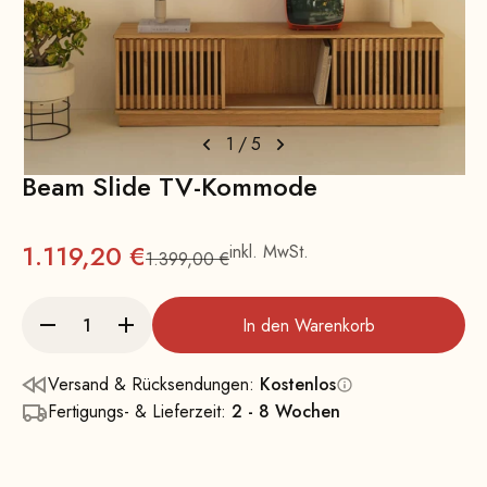
1
/
5
Beam Slide TV-Kommode
Angebot
1.119,20 €
inkl. MwSt.
1.399,00 €
Regulärer Preis
In den Warenkorb
Versand & Rücksendungen:
Kostenlos
Fertigungs- & Lieferzeit:
2 - 8 Wochen