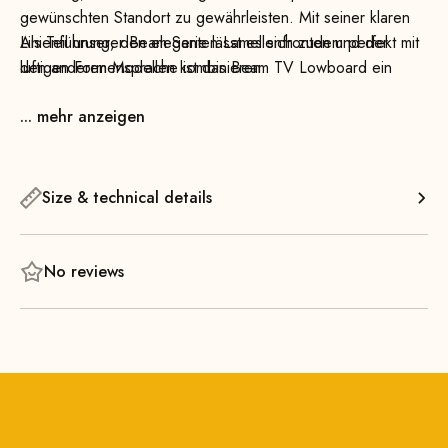
gewünschten Standort zu gewährleisten. Mit seiner klaren
Linienführung, den eleganten Lamellenfronten und der
Als Teil unserer Beam-Serie lässt es sich zudem perfekt mit
luftigen Formensprache ist das Beam TV Lowboard ein
den anderen Modellen kombinieren.
echtes Statement – modern, funktional und zeitlos zugleich.
... mehr anzeigen
Size & technical details
No reviews