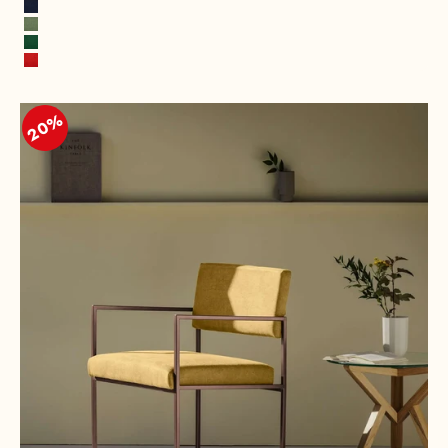
Senfgelb
Tintenblau
Frühlingsgrün
Blattgrün
Feuerrot
20%