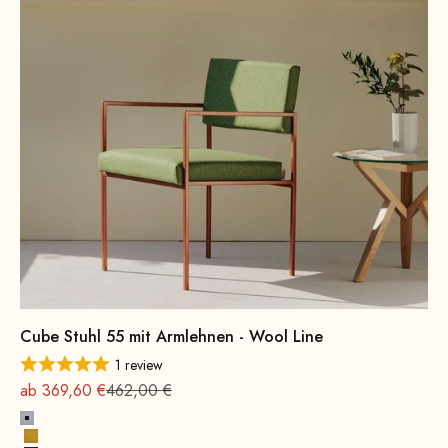
Cube Stuhl 55 mit Armlehnen - Wool Line
1 review
Angebot
Regulärer Preis
ab 369,60 €
462,00 €
Steingrau