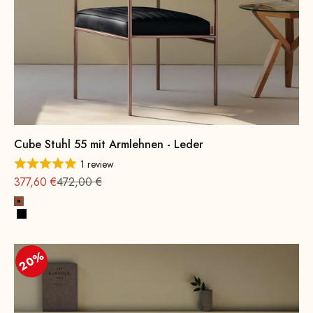
Cube Stuhl 55 mit Armlehnen - Leder
1 review
Angebot
Regulärer Preis
377,60 €
472,00 €
Cognac
Schwarz
20%