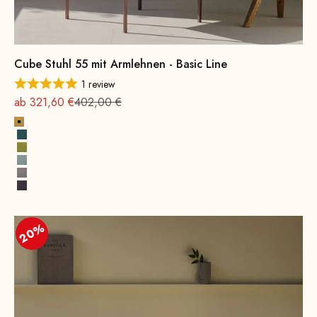
Cube Stuhl 55 mit Armlehnen - Basic Line
1 review
Angebot
Regulärer Preis
ab 321,60 €
402,00 €
Gelb
Petrol
Senfgrün
Wassergrün
Grau
Dunkelgrau
20%