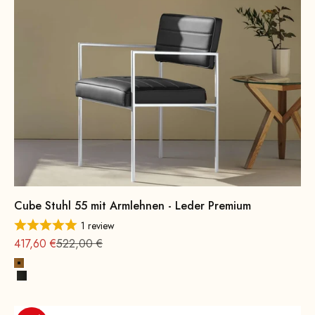
Cube Stuhl 55 mit Armlehnen - Leder Premium
1 review
Angebot
Regulärer Preis
417,60 €
522,00 €
Cognac Premium
Schwarz Premium