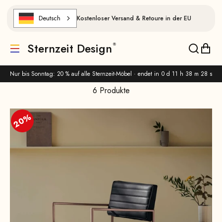
Zum Inhalt springen
Deutsch
Kostenloser Versand & Retoure in der EU
Sternzeit Design
Translation missing: de.header.general.menu
Translat
Trans
Nur bis Sonntag: 20 % auf alle Sternzeit-Möbel · endet in
0 d 11 h 38 m 27 s
6 Produkte
20%