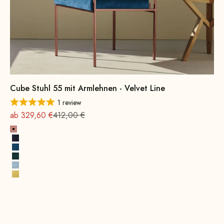
Cube Stuhl 55 mit Armlehnen - Velvet Line
1 review
Angebot
Regulärer Preis
ab 329,60 €
412,00 €
Rosa
Navyblau
Royalblau
Jägergrün
Eisblau
Zitronengelb